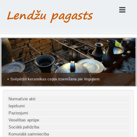
Svēpētās keramikas cepļa izņemšana pie Voguļiem
.
Normatīvie akti
Iepirkumi
Paziņojumi
Veselības aprūpe
Sociālā palīdzība
Komunālā saimniecība