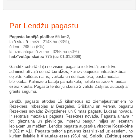
Уроки по Joomla 3 можно найти здесь:
Шаблоны Joomla 3 здесь:
http://www.joomla3x.ru/joomla3-
http://joomla3x.ru/
Par Lendžu pagastu
templates.html
Pagasta kopējā platība:
65 km2,
tajā skaitā:
meži - 2143 ha (33%),
ūdeņi - 288 ha (5%),
l/s izmantojamā zeme - 3255 ha (50%).
Iedzīvotāju skaits:
775 (uz 01.01.2009)
Gandrīz ceturtā daļa no visiem pagasta iedzīvotājiem dzīvo
administratīvajā centrā
Lendžos
, kur izvietojušies infrastruktūras
objekti: kultūras nams, veikala un ēdnīcas ēka, pasta nodaļa,
bibliotēka, Kalnezeru katoļu pamatskola, neliela estrāde Viraudas
ezera krastā. Pagasta teritoriju šķērso 2 valsts 2.šķiras autoceļi ar
grants segumu.
Lendžu pagasts atrodas 15 kilometrus uz ziemeļaustrumiem no
Rēzeknes, robežojas ar Bērzgales, Griškānu un Verēmu pagastu
Rēzeknes novadā; Zvirgzdenes un Cirmas pagastu Ludzas novadā.
Ir septītais mazākais pagasts Rēzeknes novadā. Pagasta ainava ir
ļoti gleznaina un pievilcīga, morēnu pauguri mijas ar lēzenām
ieplakām un mežiem. Lendžu pagasta augstākā virsotne
Kozukolns
ir 202 m v.j.l. Pagasta teritorijā paveras krāšņi skati uz ezeriem, no
kuriem lielākie ir
Viraudas ezers
(95,4 ha),
Sološu (Zeltiņu) ezers