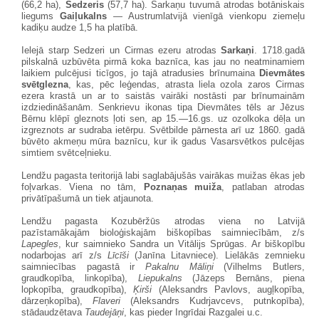
(66,2 ha),
Sedzeris
(57,7 ha). Sarkaņu tuvumā atrodas botāniskais
liegums
Gaiļukalns
— Austrumlatvijā vienīgā vienkopu ziemeļu
kadiķu audze 1,5 ha platībā.
Ielejā starp Sedzeri un Cirmas ezeru atrodas
Sarkaņi
. 1718.gadā
pilskalnā uzbūvēta pirmā koka baznīca, kas jau no neatminamiem
laikiem pulcējusi ticīgos, jo tajā atradusies brīnumaina
Dievmātes
svētglezna
, kas, pēc leģendas, atrasta liela ozola zaros Cirmas
ezera krastā un ar to saistās vairāki nostāsti par brīnumainām
izdziedināšanām. Senkrievu ikonas tipa Dievmātes tēls ar Jēzus
Bērnu klēpī gleznots ļoti sen, ap 15.—16.gs. uz ozolkoka dēļa un
izgreznots ar sudraba ietērpu. Svētbilde pārnesta arī uz 1860. gadā
būvēto akmeņu mūra baznīcu, kur ik gadus Vasarsvētkos pulcējas
simtiem svētceļnieku.
Lendžu pagasta teritorijā labi saglabājušās vairākas muižas ēkas jeb
foļvarkas. Viena no tām,
Poznaņas muiža
, patlaban atrodas
privātīpašumā un tiek atjaunota.
Lendžu pagasta Kozubēržūs atrodas viena no Latvijā
pazīstamākajām bioloģiskajām biškopības saimniecībām, z/s
Lapegles
, kur saimnieko Sandra un Vitālijs Sprūgas. Ar biškopību
nodarbojas arī z/s
Līcīši
(Janīna Litavniece). Lielākās zemnieku
saimniecības pagastā ir
Pakalnu Māliņi
(Vilhelms Butlers,
graudkopība, linkopība),
Liepukalns
(Jāzeps Bernāns, piena
lopkopība, graudkopība),
Ķirši
(Aleksandrs Pavlovs, augļkopība,
dārzeņkopība),
Flaveri
(Aleksandrs Kudrjavcevs, putnkopība),
stādaudzētava
Taudejāņi
, kas pieder Ingrīdai Razgalei u.c.