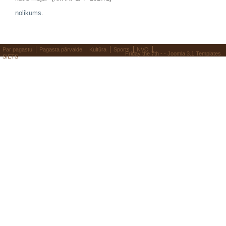
nolikums
.
Par pagastu
Pagasta pārvalde
Kultūra
Sports
NVO
Friday the 7th - -
Joomla 3.1 Templates
SIETS