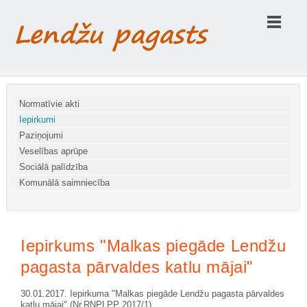
Normatīvie akti
Iepirkumi
Paziņojumi
Veselības aprūpe
Sociālā palīdzība
Komunālā saimniecība
Шаблоны Joomla 3 здесь:
http://www.joomla3x.ru/joomla3-
Iepirkums "Malkas piegāde Lendžu
templates.html
pagasta pārvaldes katlu mājai"
30.01.2017. Iepirkuma "Malkas piegāde Lendžu pagasta pārvaldes
katlu mājai" (Nr.RNPLPP 2017/1)