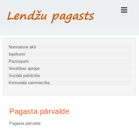
Normatīvie akti
Iepirkumi
Paziņojumi
Veselības aprūpe
Sociālā palīdzība
Komunālā saimniecība
Шаблоны Joomla 3 здесь:
http://www.joomla3x.ru/joomla3-
Pagasta pārvalde
templates.html
Pagasta pārvalde