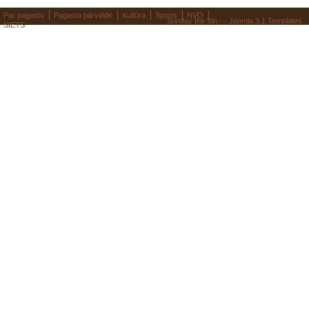
Par pagastu
Pagasta pārvalde
Kultūra
Sports
NVO
Sunday the 9th - -
Joomla 3.1 Templates
SIETS